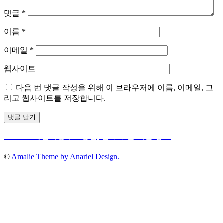
댓글
*
이름
*
이메일
*
웹사이트
다음 번 댓글 작성을 위해 이 브라우저에 이름, 이메일, 그
리고 웹사이트를 저장합니다.
Previous
Previous
개인회생무료상담, 알아야 할 핵심 정보
글
post:
Next
Next
2026년 개인회생 변화, 생계비 걱정 해결하기
내
post:
©
Amalie Theme by Anariel Design.
비
게
이
션