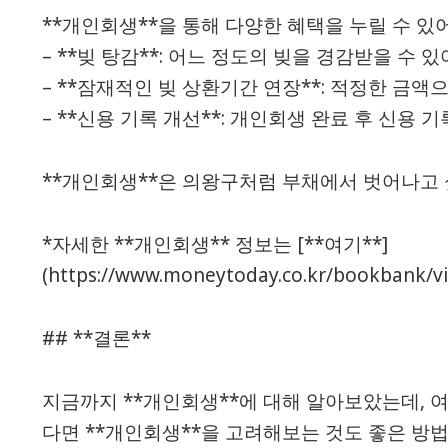
**개인회생**을 통해 다양한 혜택을 누릴 수 있
– **빚 탕감**: 어느 정도의 빚을 경감받을 수 있
– **잠재적인 빚 상환기간 연장**: 적정한 금액
– **신용 기록 개선**: 개인회생 완료 후 신용 
**개인회생**은 의왕구처럼 부채에서 벗어나고 
*자세한 **개인회생** 정보는 [**여기**]
(https://www.moneytoday.co.kr/bookban
## **결론**
지금까지 **개인회생**에 대해 알아보았는데,
다면 **개인회생**을 고려해보는 것도 좋은 방법