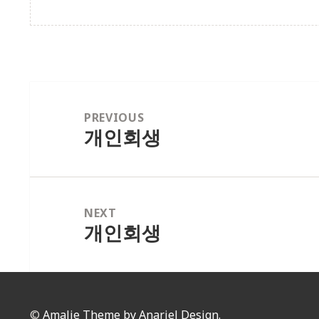
글
내
PREVIOUS
개인회생
Previous
비
post:
게
이
션
NEXT
개인회생
Next
post:
©
Amalie Theme by Anariel Design.